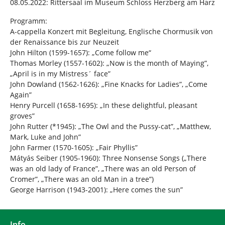
08.05.2022: Rittersaal im Museum Schloss Herzberg am Harz
Programm:
A-cappella Konzert mit Begleitung, Englische Chormusik von
der Renaissance bis zur Neuzeit
John Hilton (1599-1657): „Come follow me“
Thomas Morley (1557-1602): „Now is the month of Maying”,
„April is in my Mistress´ face”
John Dowland (1562-1626): „Fine Knacks for Ladies”, „Come
Again”
Henry Purcell (1658-1695): „In these delightful, pleasant
groves”
John Rutter (*1945): „The Owl and the Pussy-cat”, „Matthew,
Mark, Luke and John”
John Farmer (1570-1605): „Fair Phyllis”
Mátyás Seiber (1905-1960): Three Nonsense Songs („There
was an old lady of France”, „There was an old Person of
Cromer”, „There was an old Man in a tree”)
George Harrison (1943-2001): „Here comes the sun”
Info