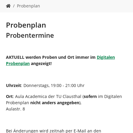
n
S
Probenplan
i
e
s
Probenplan
i
n
Probentermine
d
h
i
AKTUELL werden Proben und Ort immer im
Digitalen
e
Probenplan
angezeigt!
r
:
Uhrzeit
: Donnerstags, 19:00 - 21:00 Uhr
Ort
: Aula Academica der TU Clausthal (
sofern
im Digitalen
Probenplan
nicht anders angegeben
),
Aulastr. 8
Bei Änderungen wird zeitnah per E-Mail an den